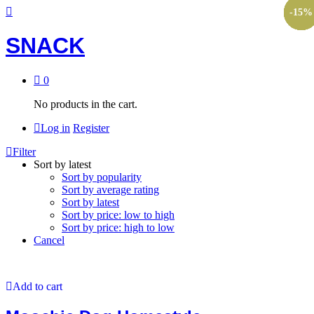
-
-
-
-
-
-
-
-
-
-
-
15
15
15
15
15
15
15
15
15
15
15
%
%
%
%
%
%
%
%
%
%
%
SNACK
0
No products in the cart.
Log in
Register
Filter
Sort by latest
Sort by popularity
Sort by average rating
Sort by latest
Sort by price: low to high
Sort by price: high to low
Cancel
Add to cart