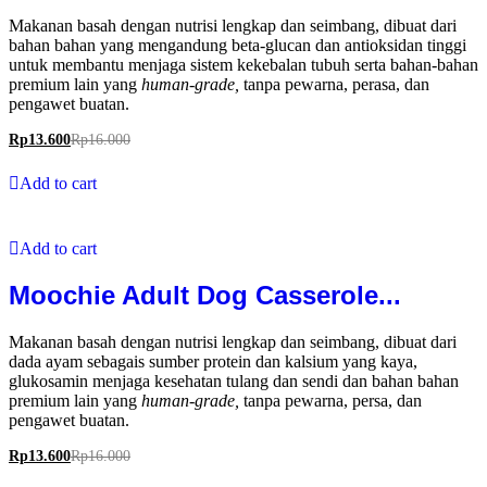
Makanan basah dengan nutrisi lengkap dan seimbang, dibuat dari
bahan bahan yang mengandung beta-glucan dan antioksidan tinggi
untuk membantu menjaga sistem kekebalan tubuh serta bahan-bahan
premium lain yang
human-grade,
tanpa pewarna, perasa, dan
pengawet buatan.
Rp
13.600
Rp
16.000
Add to cart
Add to cart
Moochie Adult Dog Casserole...
Makanan basah dengan nutrisi lengkap dan seimbang, dibuat dari
dada ayam sebagais sumber protein dan kalsium yang kaya,
glukosamin menjaga kesehatan tulang dan sendi dan bahan bahan
premium lain yang
human-grade,
tanpa pewarna, persa, dan
pengawet buatan.
Rp
13.600
Rp
16.000