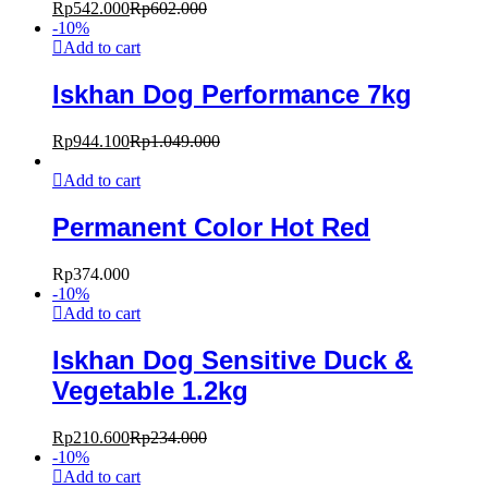
Rp
542.000
Rp
602.000
-
10
%
Add to cart
Iskhan Dog Performance 7kg
Rp
944.100
Rp
1.049.000
Add to cart
Permanent Color Hot Red
Rp
374.000
-
10
%
Add to cart
Iskhan Dog Sensitive Duck &
Vegetable 1.2kg
Rp
210.600
Rp
234.000
-
10
%
Add to cart