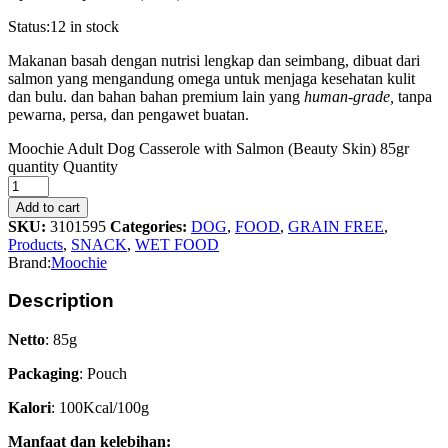
Status:
12 in stock
Makanan basah dengan nutrisi lengkap dan seimbang, dibuat dari
salmon yang mengandung omega untuk menjaga kesehatan kulit
dan bulu. dan bahan bahan premium lain yang
human-grade,
tanpa
pewarna, persa, dan pengawet buatan.
Moochie Adult Dog Casserole with Salmon (Beauty Skin) 85gr
quantity
Quantity
Add to cart
SKU:
3101595
Categories:
DOG
,
FOOD
,
GRAIN FREE
,
Products
,
SNACK
,
WET FOOD
Brand:
Moochie
Description
Netto
: 85g
Packaging
: Pouch
Kalori
: 100Kcal/100g
Manfaat dan kelebihan: