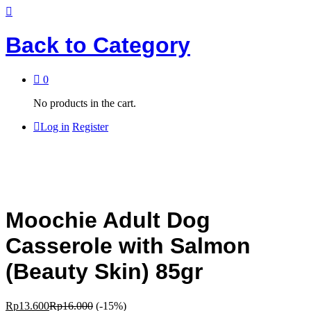
Back to
Category
0
No products in the cart.
Log in
Register
Moochie Adult Dog
Casserole with Salmon
(Beauty Skin) 85gr
Rp
13.600
Rp
16.000
(-15%)