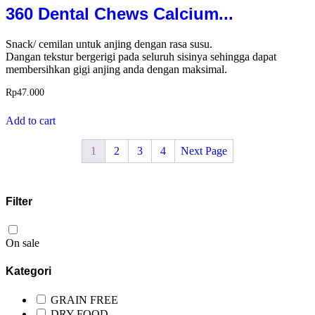
360 Dental Chews Calcium...
Snack/ cemilan untuk anjing dengan rasa susu.
Dangan tekstur bergerigi pada seluruh sisinya sehingga dapat
membersihkan gigi anjing anda dengan maksimal.
Rp
47.000
Add to cart
1
2
3
4
Next Page
Filter
On sale
Kategori
GRAIN FREE
DRY FOOD