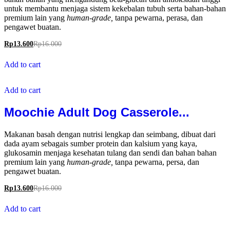
untuk membantu menjaga sistem kekebalan tubuh serta bahan-bahan
premium lain yang
human-grade,
tanpa pewarna, perasa, dan
pengawet buatan.
Rp
13.600
Rp
16.000
Add to cart
Add to cart
Moochie Adult Dog Casserole...
Makanan basah dengan nutrisi lengkap dan seimbang, dibuat dari
dada ayam sebagais sumber protein dan kalsium yang kaya,
glukosamin menjaga kesehatan tulang dan sendi dan bahan bahan
premium lain yang
human-grade,
tanpa pewarna, persa, dan
pengawet buatan.
Rp
13.600
Rp
16.000
Add to cart