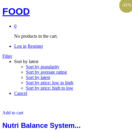
-
-
-
-
-
-
-
-
-
-
-
-
-
-
-
-
-
-
25
10
17
14
15
15
15
15
15
15
15
15
15
15
15
7
7
7
%
%
%
%
%
%
%
%
%
%
%
%
%
%
%
%
%
%
FOOD
0
No products in the cart.
Log in
Register
Filter
Sort by latest
Sort by popularity
Sort by average rating
Sort by latest
Sort by price: low to high
Sort by price: high to low
Cancel
Add to cart
Nutri Balance System...