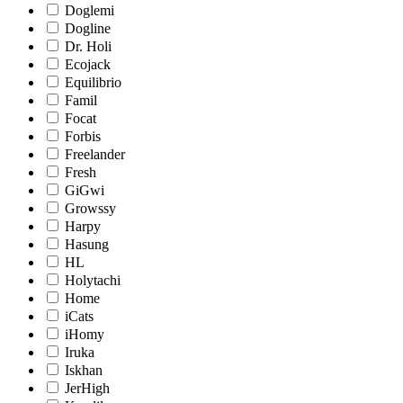
Doglemi
Dogline
Dr. Holi
Ecojack
Equilibrio
Famil
Focat
Forbis
Freelander
Fresh
GiGwi
Growssy
Harpy
Hasung
HL
Holytachi
Home
iCats
iHomy
Iruka
Iskhan
JerHigh