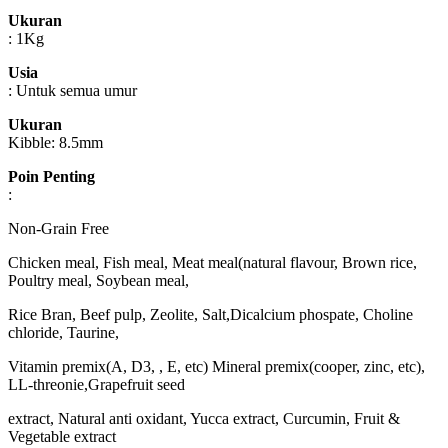
Ukuran
: 1Kg
Usia
: Untuk semua umur
Ukuran
Kibble: 8.5mm
Poin Penting
:
Non-Grain Free
Chicken meal, Fish meal, Meat meal(natural flavour, Brown rice,
Poultry meal, Soybean meal,
Rice Bran, Beef pulp, Zeolite, Salt,Dicalcium phospate, Choline
chloride, Taurine,
Vitamin premix(A, D3, , E, etc) Mineral premix(cooper, zinc, etc),
LL-threonie,Grapefruit seed
extract,
Natural anti oxidant, Yucca extract, Curcumin, Fruit &
Vegetable extract