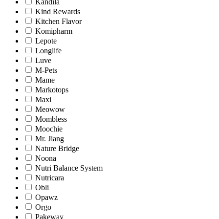
Kandila
Kind Rewards
Kitchen Flavor
Komipharm
Lepote
Longlife
Luve
M-Pets
Mame
Markotops
Maxi
Meowow
Mombless
Moochie
Mr. Jiang
Nature Bridge
Noona
Nutri Balance System
Nutricara
Obli
Opawz
Orgo
Pakeway