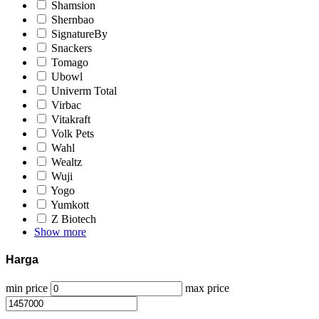
Shamsion
Shernbao
SignatureBy
Snackers
Tomago
Ubowl
Univerm Total
Virbac
Vitakraft
Volk Pets
Wahl
Wealtz
Wuji
Yogo
Yumkott
Z Biotech
Show more
Harga
min price
max price