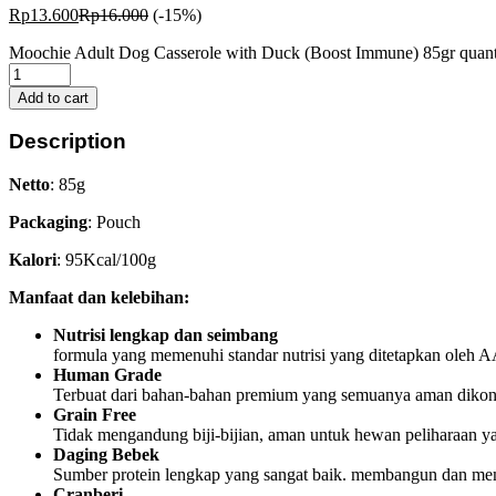
Rp
13.600
Rp
16.000
(-15%)
Moochie Adult Dog Casserole with Duck (Boost Immune) 85gr quant
Add to cart
Description
Netto
: 85g
Packaging
: Pouch
Kalori
: 95Kcal/100g
Manfaat dan kelebihan:
Nutrisi lengkap dan seimbang
formula yang memenuhi standar nutrisi yang ditetapkan oleh
Human Grade
Terbuat dari bahan-bahan premium yang semuanya aman diko
Grain Free
Tidak mengandung biji-bijian, aman untuk hewan peliharaan yang
Daging Bebek
Sumber protein lengkap yang sangat baik. membangun dan meme
Cranberi