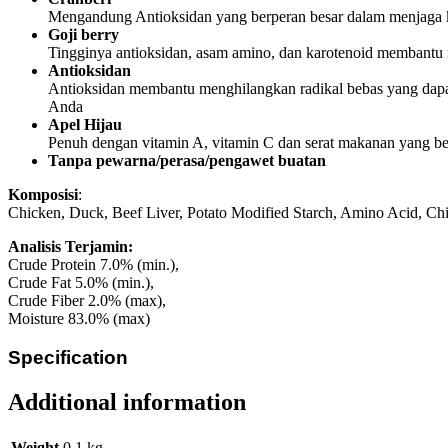
Mengandung Antioksidan yang berperan besar dalam menjaga 
Goji berry
Tingginya antioksidan, asam amino, dan karotenoid membantu
Antioksidan
Antioksidan membantu menghilangkan radikal bebas yang dapat
Anda
Apel Hijau
Penuh dengan vitamin A, vitamin C dan serat makanan yang ber
Tanpa pewarna/perasa/pengawet buatan
Komposisi
:
Chicken, Duck, Beef Liver, Potato Modified Starch, Amino Acid, Chi
Analisis Terjamin:
Crude Protein 7.0% (min.),
Crude Fat 5.0% (min.),
Crude Fiber 2.0% (max),
Moisture 83.0% (max)
Specification
Additional information
Weight
0,1 kg