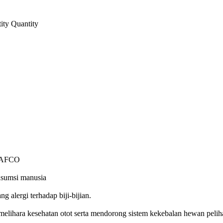
ity
Quantity
 AAFCO
nsumsi manusia
 alergi terhadap biji-bijian.
lihara kesehatan otot serta mendorong sistem kekebalan hewan pelih