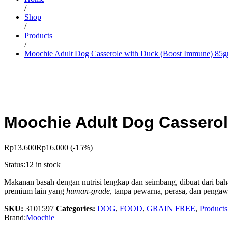
/
Shop
/
Products
/
Moochie Adult Dog Casserole with Duck (Boost Immune) 85g
Moochie Adult Dog Casserol
Rp
13.600
Rp
16.000
(-15%)
Status:
12 in stock
Makanan basah dengan nutrisi lengkap dan seimbang, dibuat dari ba
premium lain yang
human-grade,
tanpa pewarna, perasa, dan pengaw
SKU:
3101597
Categories:
DOG
,
FOOD
,
GRAIN FREE
,
Products
Brand:
Moochie