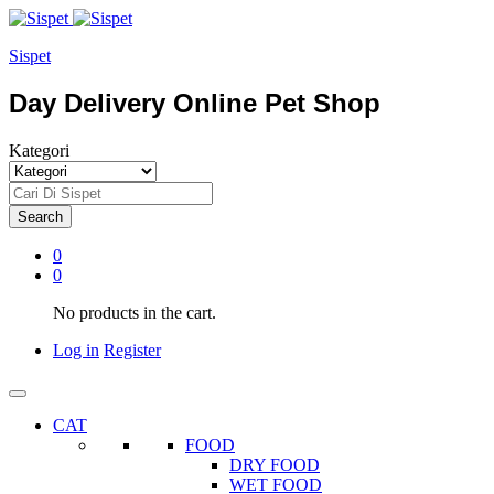
Sispet
Day Delivery Online Pet Shop
Kategori
Search
0
0
No products in the cart.
Log in
Register
CAT
FOOD
DRY FOOD
WET FOOD