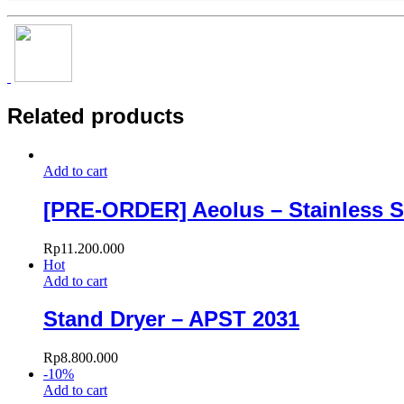
Related products
Add to cart
[PRE-ORDER] Aeolus – Stainless S
Rp
11.200.000
Hot
Add to cart
Stand Dryer – APST 2031
Rp
8.800.000
-
10
%
Add to cart