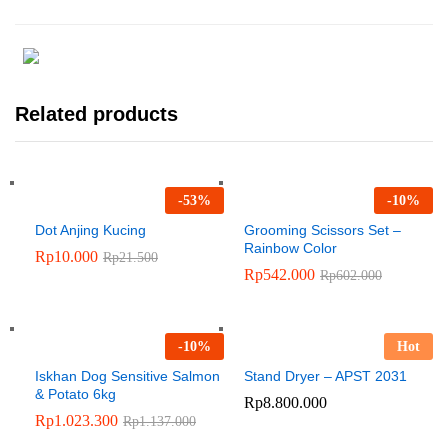
Related products
-
53
%
-
10
%
Dot Anjing Kucing
Grooming Scissors Set –
Rainbow Color
Rp
10.000
Rp
21.500
Rp
542.000
Rp
602.000
-
10
%
Hot
Iskhan Dog Sensitive Salmon
Stand Dryer – APST 2031
& Potato 6kg
Rp
8.800.000
Rp
1.023.300
Rp
1.137.000