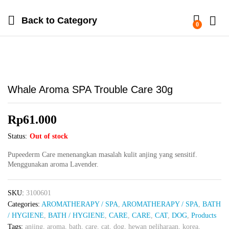
Back to
Category
0
Whale Aroma SPA Trouble Care 30g
Rp
61.000
Status:
Out of stock
Pupeederm Care menenangkan masalah kulit anjing yang sensitif.
Menggunakan aroma Lavender.
SKU:
3100601
Categories:
AROMATHERAPY / SPA
,
AROMATHERAPY / SPA
,
BATH
/ HYGIENE
,
BATH / HYGIENE
,
CARE
,
CARE
,
CAT
,
DOG
,
Products
Tags:
anjing
,
aroma
,
bath
,
care
,
cat
,
dog
,
hewan peliharaan
,
korea
,