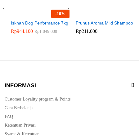
-
10
%
Iskhan Dog Performance 7kg
Prunus Aroma Mild Shampoo
Rp
944.100
Rp
211.000
Rp
1.049.000
INFORMASI
Customer Loyality program & Points
Cara Berbelanja
FAQ
Ketentuan Privasi
Syarat & Ketentuan