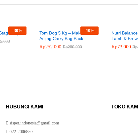
-
30
%
-
10
%
Stage 5kg
Tom Dog 5 Kg – Makanan
Nutri Balanc
Anjing Carry Bag Pack
Lamb & Brow
5.000
Rp
252.000
Rp
73.000
Rp
280.000
Rp
HUBUNGI KAMI
TOKO KAM
sispet.indonesia@gmail.com
022-2006880