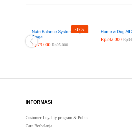
-
17
%
Nutri Balance System Dog All
Home & Dog All 
Stage
Rp
242.000
Rp
34
Rp
79.000
Rp
95.000
INFORMASI
Customer Loyality program & Points
Cara Berbelanja