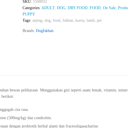
SKU:
5500032
Categories:
ADULT
,
DOG
,
DRY FOOD
,
FOOD
,
On Sale
,
Produ
PUPPY
Tags:
anjing
,
dog
,
food
,
Iskhan
,
korea
,
lamb
,
pet
Brands:
Dog
Iskhan
an hewan peliharaan. Menggunakan gizi seperti asam lemak, vitamin, mineral
 berikut:
ggugah cita rasa.
ine (500mg/kg) dan condroitin.
aan dengan probiotik herbal alami dan fractooligasacharine.