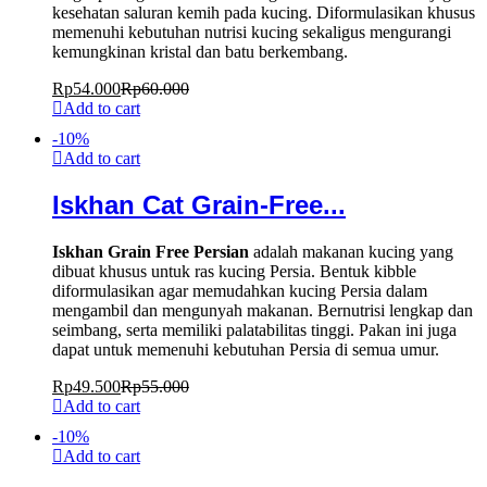
kesehatan saluran kemih pada kucing. Diformulasikan khusus
memenuhi kebutuhan nutrisi kucing sekaligus mengurangi
kemungkinan kristal dan batu berkembang.
Rp
54.000
Rp
60.000
Add to cart
-
10
%
Add to cart
Iskhan Cat Grain-Free...
Iskhan Grain Free Persian
adalah makanan kucing yang
dibuat khusus untuk ras kucing Persia. Bentuk kibble
diformulasikan agar memudahkan kucing Persia dalam
mengambil dan mengunyah makanan. Bernutrisi lengkap dan
seimbang, serta memiliki palatabilitas tinggi. Pakan ini juga
dapat untuk memenuhi kebutuhan Persia di semua umur.
Rp
49.500
Rp
55.000
Add to cart
-
10
%
Add to cart