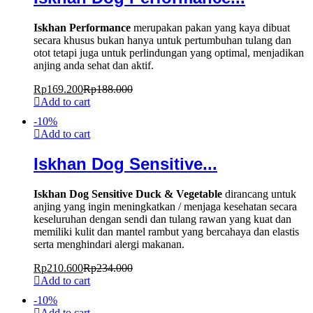
Iskhan Performance
merupakan pakan yang kaya dibuat
secara khusus bukan hanya untuk pertumbuhan tulang dan
otot tetapi juga untuk perlindungan yang optimal, menjadikan
anjing anda sehat dan aktif.
Rp
169.200
Rp
188.000
Add to cart
-
10
%
Add to cart
Iskhan Dog Sensitive...
Iskhan Dog Sensitive Duck & Vegetable
dirancang untuk
anjing yang ingin meningkatkan / menjaga kesehatan secara
keseluruhan dengan sendi dan tulang rawan yang kuat dan
memiliki kulit dan mantel rambut yang bercahaya dan elastis
serta menghindari alergi makanan.
Rp
210.600
Rp
234.000
Add to cart
-
10
%
Add to cart