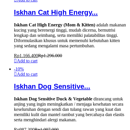
Iskhan Cat High Energy...
Iskhan Cat High Energy (Mom & Kitten)
adalah makanan
kucing yang berenergi tinggi, mudah dicerna, bernutrisi
lengkap dan seimbang, serta memiliki palatabilitas tinggi.
Diformulasikan khusus untuk memenuhi kebutuhan kitten
yang sedang mengalami masa pertumbuhan.
Rp
1.166.400
Rp
1.296.000
Add to cart
-
10
%
Add to cart
Iskhan Dog Sensitive...
Iskhan Dog Sensitive Duck & Vegetable
dirancang untuk
anjing yang ingin meningkatkan / menjaga kesehatan secara
keseluruhan dengan sendi dan tulang rawan yang kuat dan
memiliki kulit dan mantel rambut yang bercahaya dan elastis
serta menghindari alergi makanan.
Rp
987.300
Rp
1.097.000