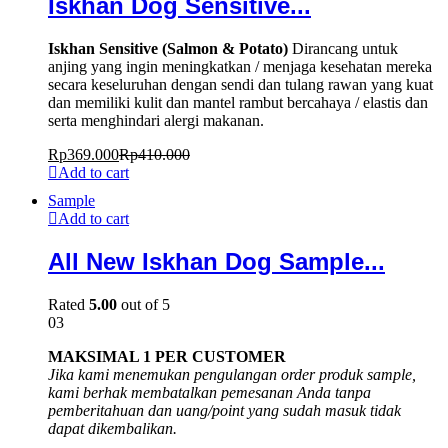
Iskhan Dog Sensitive...
Iskhan Sensitive (Salmon & Potato)
Dirancang untuk
anjing yang ingin meningkatkan / menjaga kesehatan mereka
secara keseluruhan dengan sendi dan tulang rawan yang kuat
dan memiliki kulit dan mantel rambut bercahaya / elastis dan
serta menghindari alergi makanan.
Rp
369.000
Rp
410.000
Add to cart
Sample
Add to cart
All New Iskhan Dog Sample...
Rated
5.00
out of 5
03
MAKSIMAL 1 PER CUSTOMER
Jika kami menemukan pengulangan order produk sample,
kami berhak membatalkan pemesanan Anda tanpa
pemberitahuan dan uang/point yang sudah masuk tidak
dapat dikembalikan.