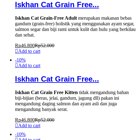
Iskhan Cat Grain Free...
Iskhan Cat Grain-Free Adult
merupakan makanan bebas
gandum (grain-free) holistik yang menggunakan ayam segar,
salmon segar dan biji rami untuk kulit dan bulu yang berkilau
dan sehat.
Rp
46.800
Rp
52.000
Add to cart
-
10
%
Add to cart
Iskhan Cat Grain Free...
Iskhan Cat Grain Free Kitten
tidak mengandung bahan
biji-bijian (beras, jelai, gandum, jagung dll) pakan ini
mengandung daging salmon dan ayam asli dan juga
mengandung banyak serat.
Rp
46.800
Rp
52.000
Add to cart
-
10
%
Add to cart