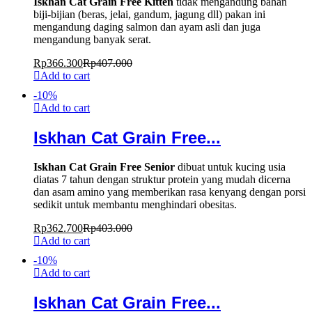
Iskhan Cat Grain Free Kitten
tidak mengandung bahan
biji-bijian (beras, jelai, gandum, jagung dll) pakan ini
mengandung daging salmon dan ayam asli dan juga
mengandung banyak serat.
Rp
366.300
Rp
407.000
Add to cart
-
10
%
Add to cart
Iskhan Cat Grain Free...
Iskhan Cat Grain Free Senior
dibuat untuk kucing usia
diatas 7 tahun dengan struktur protein yang mudah dicerna
dan asam amino yang memberikan rasa kenyang dengan porsi
sedikit untuk membantu menghindari obesitas.
Rp
362.700
Rp
403.000
Add to cart
-
10
%
Add to cart
Iskhan Cat Grain Free...