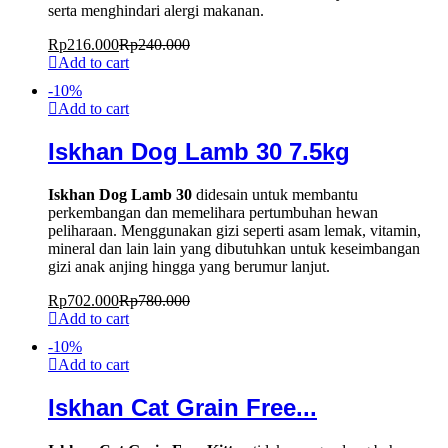
serta menghindari alergi makanan.
Rp
216.000
Rp
240.000
Add to cart
-
10
%
Add to cart
Iskhan Dog Lamb 30 7.5kg
Iskhan Dog Lamb 30
didesain untuk membantu
perkembangan dan memelihara pertumbuhan hewan
peliharaan. Menggunakan gizi seperti asam lemak, vitamin,
mineral dan lain lain yang dibutuhkan untuk keseimbangan
gizi anak anjing hingga yang berumur lanjut.
Rp
702.000
Rp
780.000
Add to cart
-
10
%
Add to cart
Iskhan Cat Grain Free...