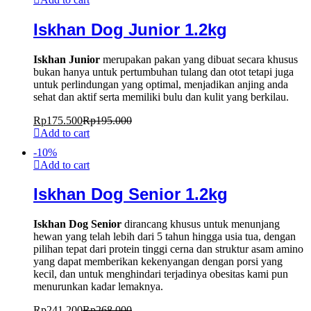
Iskhan Dog Junior 1.2kg
Iskhan Junior
merupakan pakan yang dibuat secara khusus
bukan hanya untuk pertumbuhan tulang dan otot tetapi juga
untuk perlindungan yang optimal, menjadikan anjing anda
sehat dan aktif serta memiliki bulu dan kulit yang berkilau.
Rp
175.500
Rp
195.000
Add to cart
-
10
%
Add to cart
Iskhan Dog Senior 1.2kg
Iskhan Dog Senior
dirancang khusus untuk menunjang
hewan yang telah lebih dari 5 tahun hingga usia tua, dengan
pilihan tepat dari protein tinggi cerna dan struktur asam amino
yang dapat memberikan kekenyangan dengan porsi yang
kecil, dan untuk menghindari terjadinya obesitas kami pun
menurunkan kadar lemaknya.
Rp
241.200
Rp
268.000