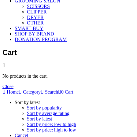
GROOMING SALON
SCISSORS
CLIPPER
DRYER
OTHER
SMART BUY
SHOP BY BRAND
DONATION PROGRAM
Cart
No products in the cart.
Close
Home
Category
Search
0
Cart
Sort by latest
Sort by popularity
Sort by average rating
Sort by latest
Sort by price: low to high
Sort by price: high to low
Cancel