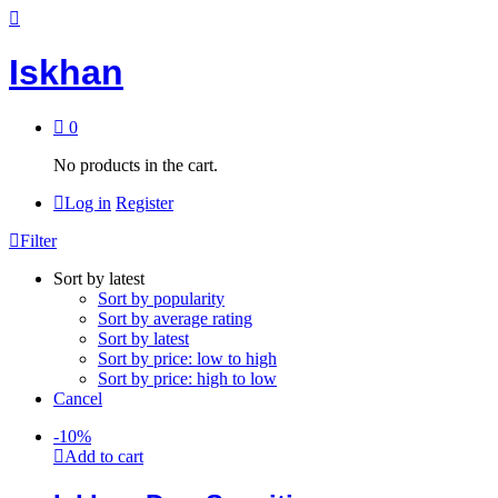
Iskhan
0
No products in the cart.
Log in
Register
Filter
Sort by latest
Sort by popularity
Sort by average rating
Sort by latest
Sort by price: low to high
Sort by price: high to low
Cancel
-
10
%
Add to cart