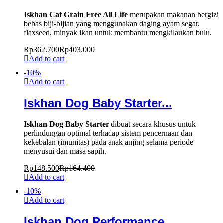
Iskhan Cat Grain Free All Life
merupakan makanan bergizi
bebas biji-bijian yang menggunakan daging ayam segar,
flaxseed, minyak ikan untuk membantu mengkilaukan bulu.
Rp
362.700
Rp
403.000
Add to cart
-
10
%
Add to cart
Iskhan Dog Baby Starter...
Iskhan Dog Baby Starter
dibuat secara khusus untuk
perlindungan optimal terhadap sistem pencernaan dan
kekebalan (imunitas) pada anak anjing selama periode
menyusui dan masa sapih.
Rp
148.500
Rp
164.400
Add to cart
-
10
%
Add to cart
Iskhan Dog Performance...