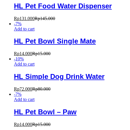
HL Pet Food Water Dispenser
Rp
131.000
Rp
145.000
-
7
%
Add to cart
HL Pet Bowl Single Mate
Rp
14.000
Rp
15.000
-
10
%
Add to cart
HL Simple Dog Drink Water
Rp
72.000
Rp
80.000
-
7
%
Add to cart
HL Pet Bowl – Paw
Rp
14.000
Rp
15.000