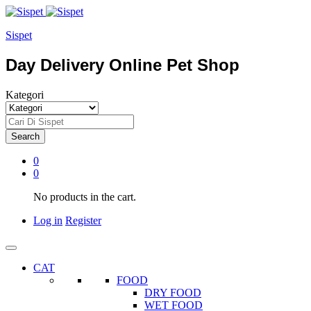
Sispet
Day Delivery Online Pet Shop
Kategori
Search
0
0
No products in the cart.
Log in
Register
CAT
FOOD
DRY FOOD
WET FOOD