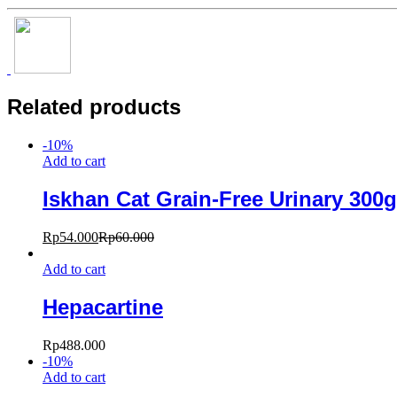
Related products
-
10
%
Add to cart
Iskhan Cat Grain-Free Urinary 300g
Rp
54.000
Rp
60.000
Add to cart
Hepacartine
Rp
488.000
-
10
%
Add to cart