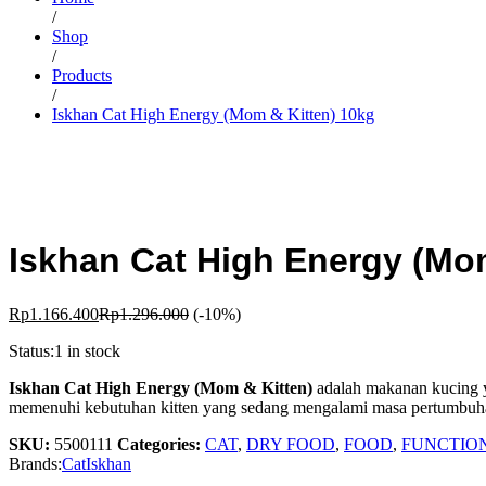
/
Shop
/
Products
/
Iskhan Cat High Energy (Mom & Kitten) 10kg
Iskhan Cat High Energy (Mo
Rp
1.166.400
Rp
1.296.000
(-10%)
Status:
1 in stock
Iskhan Cat High Energy (Mom & Kitten)
adalah makanan kucing ya
memenuhi kebutuhan kitten yang sedang mengalami masa pertumbuh
SKU:
5500111
Categories:
CAT
,
DRY FOOD
,
FOOD
,
FUNCTIO
Brands:
Cat
Iskhan