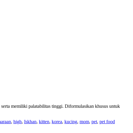
erta memiliki palatabilitas tinggi. Diformulasikan khusus untuk
haraan
,
high
,
Iskhan
,
kitten
,
korea
,
kucing
,
mom
,
pet
,
pet food