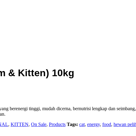
m & Kitten) 10kg
ng berenergi tinggi, mudah dicerna, bernutrisi lengkap dan seimbang, s
an.
NAL
,
KITTEN
,
On Sale
,
Products
Tags:
cat
,
energy
,
food
,
hewan peli