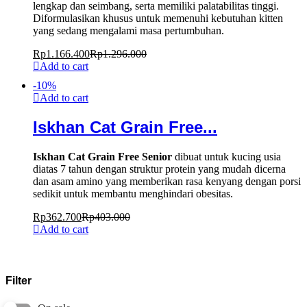
lengkap dan seimbang, serta memiliki palatabilitas tinggi.
Diformulasikan khusus untuk memenuhi kebutuhan kitten
yang sedang mengalami masa pertumbuhan.
Rp
1.166.400
Rp
1.296.000
Add to cart
-
10
%
Add to cart
Iskhan Cat Grain Free...
Iskhan Cat Grain Free Senior
dibuat untuk kucing usia
diatas 7 tahun dengan struktur protein yang mudah dicerna
dan asam amino yang memberikan rasa kenyang dengan porsi
sedikit untuk membantu menghindari obesitas.
Rp
362.700
Rp
403.000
Add to cart
Filter