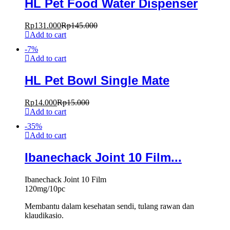
HL Pet Food Water Dispenser
Rp
131.000
Rp
145.000
Add to cart
-
7
%
Add to cart
HL Pet Bowl Single Mate
Rp
14.000
Rp
15.000
Add to cart
-
35
%
Add to cart
Ibanechack Joint 10 Film...
Ibanechack Joint 10 Film
120mg/10pc
Membantu dalam kesehatan sendi, tulang rawan dan
klaudikasio.