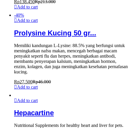
Rp
138.450
Rp
213.000
Add to cart
-
40
%
Add to cart
Prolysine Kucing 50 gr...
Memiliki kandungan L-Lysine: 88.5% yang berfungsi untuk
meningkatkan nafsu makan, mencegah berbagai macam
penyakit seperti flu dan herpes, meningkatkan antibodi,
membantu penyerapan kalsium, meningkatkan hormon,
enzim, kolagen, dan juga meningkatkan kesehatan pernafasan
kucing.
Rp
27.500
Rp
46.000
Add to cart
Add to cart
Hepacartine
Nutritional Supplements for healthy heart and liver for pets.