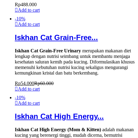
Rp
488.000
Add to cart
-
10
%
Add to cart
Iskhan Cat Grain-Free...
Iskhan Cat Grain-Free Urinary
merupakan makanan diet
lengkap dengan nutrisi seimbang untuk membantu menjaga
kesehatan saluran kemih pada kucing. Diformulasikan khusus
memenuhi kebutuhan nutrisi kucing sekaligus mengurangi
kemungkinan kristal dan batu berkembang.
Rp
54.000
Rp
60.000
Add to cart
-
10
%
Add to cart
Iskhan Cat High Energy...
Iskhan Cat High Energy (Mom & Kitten)
adalah makanan
kucing yang berenergi tinggi, mudah dicerna, bernutrisi