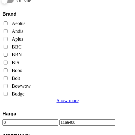
On sale
Brand
Aeolus
Andis
Aplus
BBC
BBN
BIS
Bobo
Bolt
Bowwow
Budge
Show more
Harga