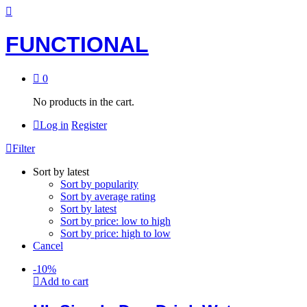
FUNCTIONAL
0
No products in the cart.
Log in
Register
Filter
Sort by latest
Sort by popularity
Sort by average rating
Sort by latest
Sort by price: low to high
Sort by price: high to low
Cancel
-
10
%
Add to cart