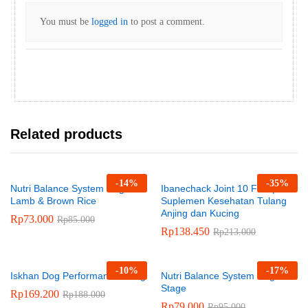
You must be
logged in
to post a comment.
Related products
-
14
%
-
35
%
Nutri Balance System Dog
Ibanechack Joint 10 Film |
Lamb & Brown Rice
Suplemen Kesehatan Tulang
Anjing dan Kucing
Rp
73.000
Rp
85.000
Rp
138.450
Rp
213.000
-
10
%
-
17
%
Iskhan Dog Performance 1.2kg
Nutri Balance System Dog All
Stage
Rp
169.200
Rp
188.000
Rp
79.000
Rp
95.000