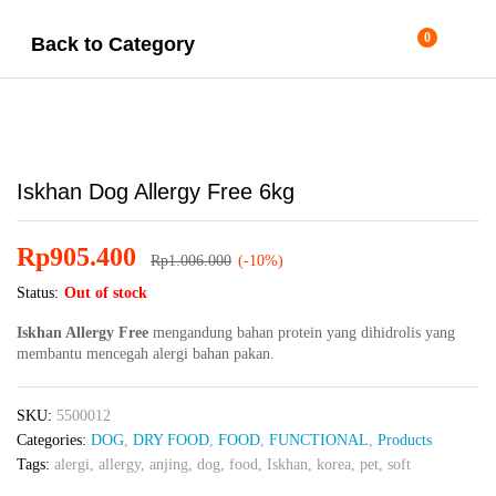
0
Back to
Category
Iskhan Dog Allergy Free 6kg
Rp
905.400
Rp
1.006.000
(-10%)
Status:
Out of stock
Iskhan Allergy Free
mengandung bahan protein yang dihidrolis yang
membantu mencegah alergi bahan pakan.
SKU:
5500012
Categories:
DOG
,
DRY FOOD
,
FOOD
,
FUNCTIONAL
,
Products
Tags:
alergi
,
allergy
,
anjing
,
dog
,
food
,
Iskhan
,
korea
,
pet
,
soft