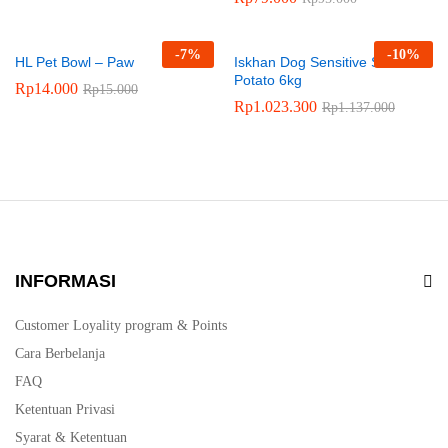
-
7
%
-
10
%
HL Pet Bowl – Paw
Iskhan Dog Sensitive Salmon &
Potato 6kg
Rp
14.000
Rp
15.000
Rp
1.023.300
Rp
1.137.000
INFORMASI
Customer Loyality program & Points
Cara Berbelanja
FAQ
Ketentuan Privasi
Syarat & Ketentuan