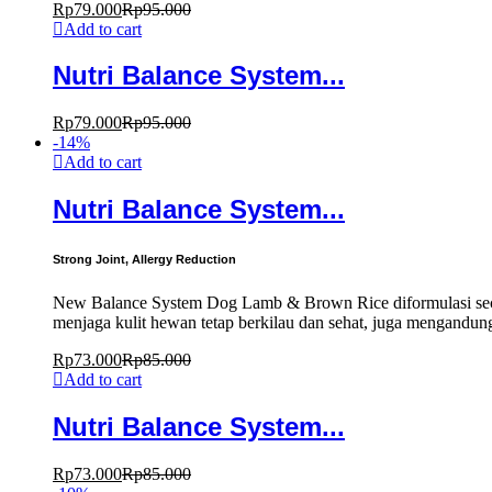
Rp
79.000
Rp
95.000
Add to cart
Nutri Balance System...
Rp
79.000
Rp
95.000
-
14
%
Add to cart
Nutri Balance System...
Strong Joint, Allergy Reduction
New Balance System Dog Lamb & Brown Rice diformulasi sec
menjaga kulit hewan tetap berkilau dan sehat, juga mengandun
Rp
73.000
Rp
85.000
Add to cart
Nutri Balance System...
Rp
73.000
Rp
85.000