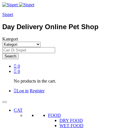
Sispet
Day Delivery Online Pet Shop
Kategori
Search
0
0
No products in the cart.
Log in
Register
CAT
FOOD
DRY FOOD
WET FOOD