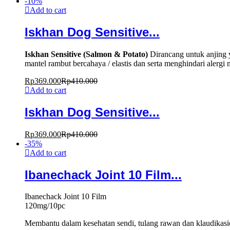
-
10
%
Add to cart
Iskhan Dog Sensitive...
Iskhan Sensitive (Salmon & Potato)
Dirancang untuk anjing y
mantel rambut bercahaya / elastis dan serta menghindari alergi
Rp
369.000
Rp
410.000
Add to cart
Iskhan Dog Sensitive...
Rp
369.000
Rp
410.000
-
35
%
Add to cart
Ibanechack Joint 10 Film...
Ibanechack Joint 10 Film
120mg/10pc
Membantu dalam kesehatan sendi, tulang rawan dan klaudikasi