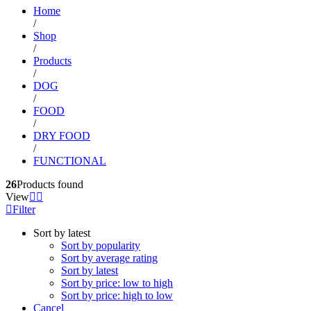
Home
/
Shop
/
Products
/
DOG
/
FOOD
/
DRY FOOD
/
FUNCTIONAL
26
Products found
View
Filter
Sort by latest
Sort by popularity
Sort by average rating
Sort by latest
Sort by price: low to high
Sort by price: high to low
Cancel