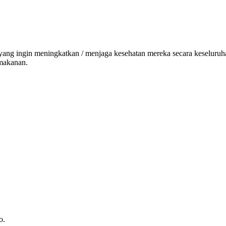
ang ingin meningkatkan / menjaga kesehatan mereka secara keseluruha
 makanan.
o.