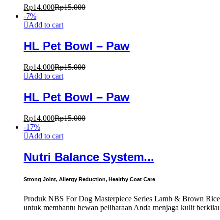
Rp
14.000
Rp
15.000
-
7
%
Add to cart
HL Pet Bowl – Paw
Rp
14.000
Rp
15.000
Add to cart
HL Pet Bowl – Paw
Rp
14.000
Rp
15.000
-
17
%
Add to cart
Nutri Balance System...
Strong Joint, Allergy Reduction, Healthy Coat Care
Produk NBS For Dog Masterpiece Series Lamb & Brown Rice d
untuk membantu hewan peliharaan Anda menjaga kulit berkilau d