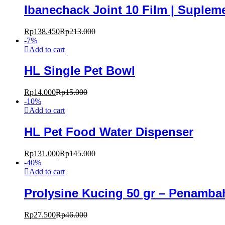
Ibanechack Joint 10 Film | Suple
Rp
138.450
Rp
213.000
-
7
%
Add to cart
HL Single Pet Bowl
Rp
14.000
Rp
15.000
-
10
%
Add to cart
HL Pet Food Water Dispenser
Rp
131.000
Rp
145.000
-
40
%
Add to cart
Prolysine Kucing 50 gr – Penamb
Rp
27.500
Rp
46.000