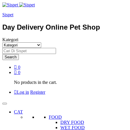
Sispet
Day Delivery Online Pet Shop
Kategori
Search
0
0
No products in the cart.
Log in
Register
CAT
FOOD
DRY FOOD
WET FOOD