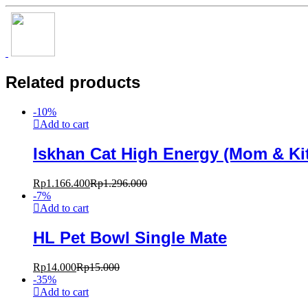
Related products
-
10
%
Add to cart
Iskhan Cat High Energy (Mom & Kit
Rp
1.166.400
Rp
1.296.000
-
7
%
Add to cart
HL Pet Bowl Single Mate
Rp
14.000
Rp
15.000
-
35
%
Add to cart