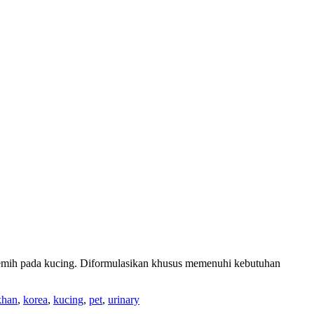
emih pada kucing. Diformulasikan khusus memenuhi kebutuhan
khan
,
korea
,
kucing
,
pet
,
urinary