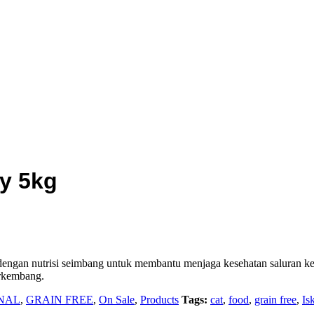
ry 5kg
engan nutrisi seimbang untuk membantu menjaga kesehatan saluran k
erkembang.
NAL
,
GRAIN FREE
,
On Sale
,
Products
Tags:
cat
,
food
,
grain free
,
Is