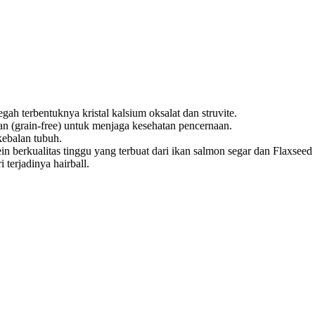
ah terbentuknya kristal kalsium oksalat dan struvite.
an (grain-free) untuk menjaga kesehatan pencernaan.
kebalan tubuh.
berkualitas tinggu yang terbuat dari ikan salmon segar dan Flaxseed u
terjadinya hairball.