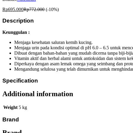
Rp
695.000
Rp
772.000
(-10%)
Description
Keunggulan :
Menjaga kesehatan saluran kemih kucing.
Menjaga urin pada kondisi optimal di pH 6.0 – 6.5 untuk menceg
Dibuat dengan bahan-bahan yang mudah dicerna tanpa biji-biji
Vitamin aktif dan herbal alami untuk antioksidan dan sistem ke
Diperkaya dengan asam lemak omega yang seimbang dan protein 
Mengandung selulosa yang telah dimurnikan untuk menghindari 
Specification
Additional information
Weight
5 kg
Brand
Brand