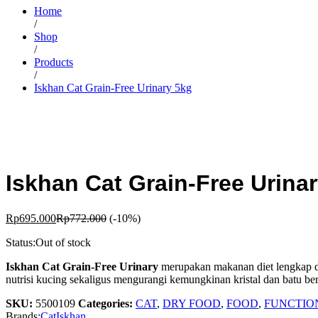
Home
/
Shop
/
Products
/
Iskhan Cat Grain-Free Urinary 5kg
Iskhan Cat Grain-Free Urina
Rp
695.000
Rp
772.000
(-10%)
Status:
Out of stock
Iskhan Cat Grain-Free Urinary
merupakan makanan diet lengkap d
nutrisi kucing sekaligus mengurangi kemungkinan kristal dan batu b
SKU:
5500109
Categories:
CAT
,
DRY FOOD
,
FOOD
,
FUNCTIO
Brands:
Cat
Iskhan