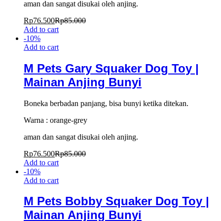
aman dan sangat disukai oleh anjing.
Rp
76.500
Rp
85.000
Add to cart
-
10
%
Add to cart
M Pets Gary Squaker Dog Toy |
Mainan Anjing Bunyi
Boneka berbadan panjang, bisa bunyi ketika ditekan.
Warna : orange-grey
aman dan sangat disukai oleh anjing.
Rp
76.500
Rp
85.000
Add to cart
-
10
%
Add to cart
M Pets Bobby Squaker Dog Toy |
Mainan Anjing Bunyi