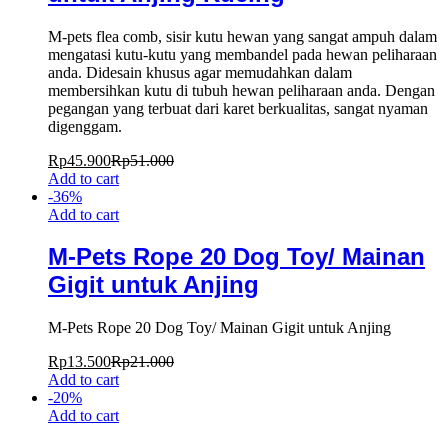
M-pets flea comb, sisir kutu hewan yang sangat ampuh dalam
mengatasi kutu-kutu yang membandel pada hewan peliharaan
anda. Didesain khusus agar memudahkan dalam
membersihkan kutu di tubuh hewan peliharaan anda. Dengan
pegangan yang terbuat dari karet berkualitas, sangat nyaman
digenggam.
Rp
45.900
Rp
51.000
Add to cart
-
36
%
Add to cart
M-Pets Rope 20 Dog Toy/ Mainan
Gigit untuk Anjing
M-Pets Rope 20 Dog Toy/ Mainan Gigit untuk Anjing
Rp
13.500
Rp
21.000
Add to cart
-
20
%
Add to cart