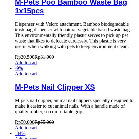
M-Pets Poo Bamboo Waste Bag
1x15pcs
Dispenser with Velcro attachment, Bamboo biodegradable
trash bag dispenser with natural vegetable based waste bag.
This environmentally friendly plastic serves to pick up pet
waste that likes to defecate carelessly. This plastic is very
useful when walking with pets to keep environment clean.
Rp
20.500
Rp
31.000
Add to cart
-
9
%
Add to cart
M-Pets Nail Clipper XS
M-pets nail clipper, animal nail clippers specially designed to
make it easier to cut animal nails. With a handle made of
quality rubber, so comfortable grip.
Rp
50.000
Rp
55.000
Add to cart
-
34
%
Add to cart