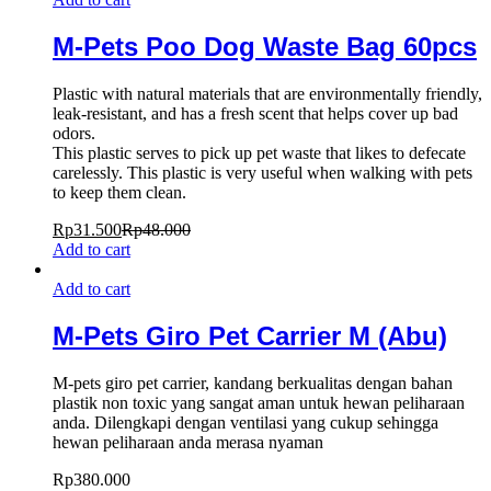
M-Pets Poo Dog Waste Bag 60pcs
Plastic with natural materials that are environmentally friendly,
leak-resistant, and has a fresh scent that helps cover up bad
odors.
This plastic serves to pick up pet waste that likes to defecate
carelessly. This plastic is very useful when walking with pets
to keep them clean.
Rp
31.500
Rp
48.000
Add to cart
Add to cart
M-Pets Giro Pet Carrier M (Abu)
M-pets giro pet carrier, kandang berkualitas dengan bahan
plastik non toxic yang sangat aman untuk hewan peliharaan
anda. Dilengkapi dengan ventilasi yang cukup sehingga
hewan peliharaan anda merasa nyaman
Rp
380.000