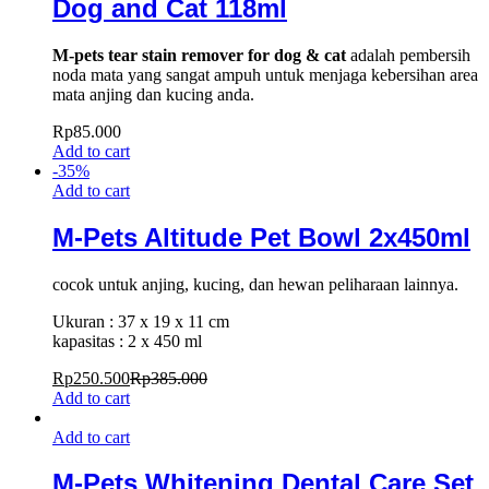
Dog and Cat 118ml
M-pets tear stain remover for dog & cat
adalah pembersih
noda mata yang sangat ampuh untuk menjaga kebersihan area
mata anjing dan kucing anda.
Rp
85.000
Add to cart
-
35
%
Add to cart
M-Pets Altitude Pet Bowl 2x450ml
cocok untuk anjing, kucing, dan hewan peliharaan lainnya.
Ukuran : 37 x 19 x 11 cm
kapasitas : 2 x 450 ml
Rp
250.500
Rp
385.000
Add to cart
Add to cart
M-Pets Whitening Dental Care Set