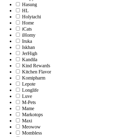
Hasung
HL
Holytachi
Home
iCats
iHomy
Iruka
Iskhan
JerHigh
Kandila
Kind Rewards
Kitchen Flavor
Komipharm
Lepote
Longlife
Luve
M-Pets
Mame
Markotops
Maxi
Meowow
Mombless