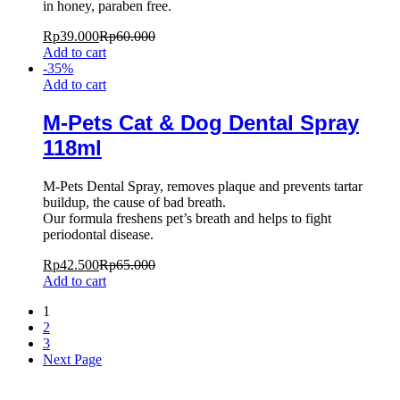
in honey, paraben free.
Rp
39.000
Rp
60.000
Add to cart
-
35
%
Add to cart
M-Pets Cat & Dog Dental Spray
118ml
M-Pets Dental Spray, removes plaque and prevents tartar
buildup, the cause of bad breath.
Our formula freshens pet’s breath and helps to fight
periodontal disease.
Rp
42.500
Rp
65.000
Add to cart
1
2
3
Next Page