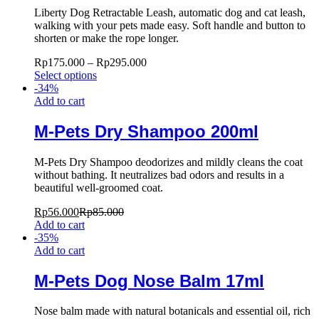
Liberty Dog Retractable Leash, automatic dog and cat leash,
walking with your pets made easy. Soft handle and button to
shorten or make the rope longer.
Rp
175.000
–
Rp
295.000
Select options
-
34
%
Add to cart
M-Pets Dry Shampoo 200ml
M-Pets Dry Shampoo deodorizes and mildly cleans the coat
without bathing. It neutralizes bad odors and results in a
beautiful well-groomed coat.
Rp
56.000
Rp
85.000
Add to cart
-
35
%
Add to cart
M-Pets Dog Nose Balm 17ml
Nose balm made with natural botanicals and essential oil, rich