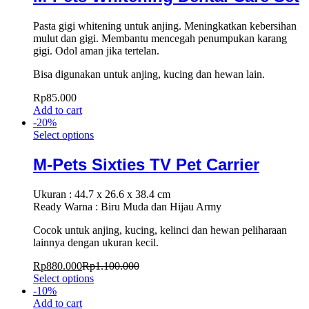
Pasta gigi whitening untuk anjing. Meningkatkan kebersihan
mulut dan gigi. Membantu mencegah penumpukan karang
gigi. Odol aman jika tertelan.
Bisa digunakan untuk anjing, kucing dan hewan lain.
Rp
85.000
Add to cart
-
20
%
Select options
M-Pets Sixties TV Pet Carrier
Ukuran : 44.7 x 26.6 x 38.4 cm
Ready Warna : Biru Muda dan Hijau Army
Cocok untuk anjing, kucing, kelinci dan hewan peliharaan
lainnya dengan ukuran kecil.
Rp
880.000
Rp
1.100.000
Select options
-
10
%
Add to cart