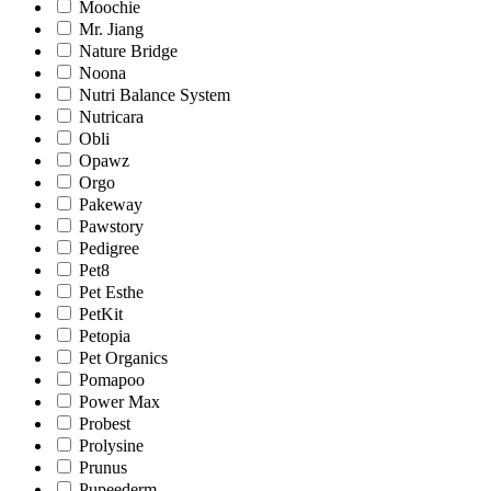
Moochie
Mr. Jiang
Nature Bridge
Noona
Nutri Balance System
Nutricara
Obli
Opawz
Orgo
Pakeway
Pawstory
Pedigree
Pet8
Pet Esthe
PetKit
Petopia
Pet Organics
Pomapoo
Power Max
Probest
Prolysine
Prunus
Pupeederm