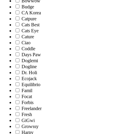
Bowwow
Budge
CA Korea
Catpure
Cats Best
Cats Eye
Cature
Ciao
Coddle
Days Paw
Doglemi
Dogline
Dr. Holi
Ecojack
Equilibrio
Famil
Focat
Forbis
Freelander
Fresh
GiGwi
Growssy
Harpy