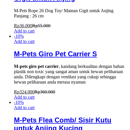
M-Pets Rope 26 Dog Toy/ Mainan Gigit untuk Anjing
Panjang : 26 cm
Rp
36.000
Rp
55.000
Add to cart
-
10
%
Add to cart
M-Pets Giro Pet Carrier S
M-pets giro pet carrier
, kandang berkualitas dengan bahan
plastik non toxic yang sangat aman untuk hewan peliharaan
anda. Dilengkapi dengan ventilasi yang cukup sehingga
hewan peliharaan anda merasa nyaman
Rp
324.000
Rp
360.000
Add to cart
-
10
%
Add to cart
M-Pets Flea Comb/ Sisir Kutu
untuk Anjing Kucing