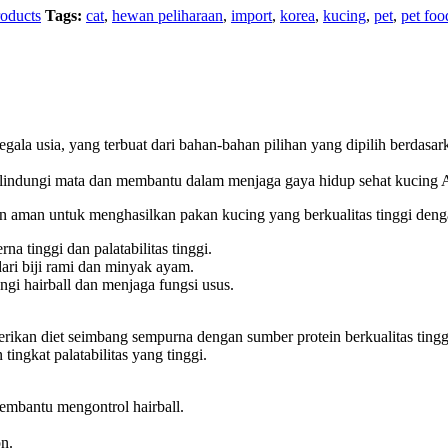
oducts
Tags:
cat
,
hewan peliharaan
,
import
,
korea
,
kucing
,
pet
,
pet foo
egala usia, yang terbuat dari bahan-bahan pilihan yang dipilih berdas
melindungi mata dan membantu dalam menjaga gaya hidup sehat kucing 
aman untuk menghasilkan pakan kucing yang berkualitas tinggi dengan 
a tinggi dan palatabilitas tinggi.
ri biji rami dan minyak ayam.
gi hairball dan menjaga fungsi usus.
ikan diet seimbang sempurna dengan sumber protein berkualitas tinggi 
ngkat palatabilitas yang tinggi.
embantu mengontrol hairball.
on.