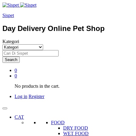
Sispet
Day Delivery Online Pet Shop
Kategori
Search
0
0
No products in the cart.
Log in
Register
CAT
FOOD
DRY FOOD
WET FOOD