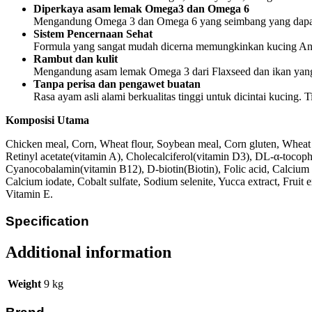
Diperkaya asam lemak Omega3 dan Omega 6
Mengandung Omega 3 dan Omega 6 yang seimbang yang dapat 
Sistem Pencernaan Sehat
Formula yang sangat mudah dicerna memungkinkan kucing And
Rambut dan kulit
Mengandung asam lemak Omega 3 dari Flaxseed dan ikan yang 
Tanpa perisa dan pengawet buatan
Rasa ayam asli alami berkualitas tinggi untuk dicintai kucing.
Komposisi Utama
Chicken meal, Corn, Wheat flour, Soybean meal, Corn gluten, Wheat ge
Retinyl acetate(vitamin A), Cholecalciferol(vitamin D3), DL-α-tocop
Cyanocobalamin(vitamin B12), D-biotin(Biotin), Folic acid, Calcium D
Calcium iodate, Cobalt sulfate, Sodium selenite, Yucca extract, Fruit e
Vitamin E.
Specification
Additional information
Weight
9 kg