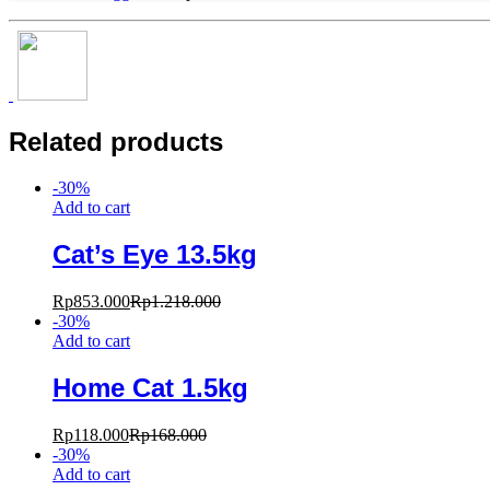
Related products
-
30
%
Add to cart
Cat’s Eye 13.5kg
Rp
853.000
Rp
1.218.000
-
30
%
Add to cart
Home Cat 1.5kg
Rp
118.000
Rp
168.000
-
30
%
Add to cart