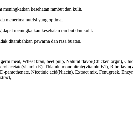
meningkatkan kesehatan rambut dan kulit.
a menerima nutrisi yang optimal
dapat meningkatkan kesehatan rambut dan kulit.
 Tidak ditambahkan pewarna dan rasa buatan.
rm meal, Wheat bran, beet pulp, Natural flavor(Chicken orgin), Chicke
herol acetate(vitamin E), Thiamin mononitrate(vitamin B1), Riboflavin(
-pantothenate, Nicotinic acid(Niacin), Extract mix, Fenugreek, Enzyme
xtract,