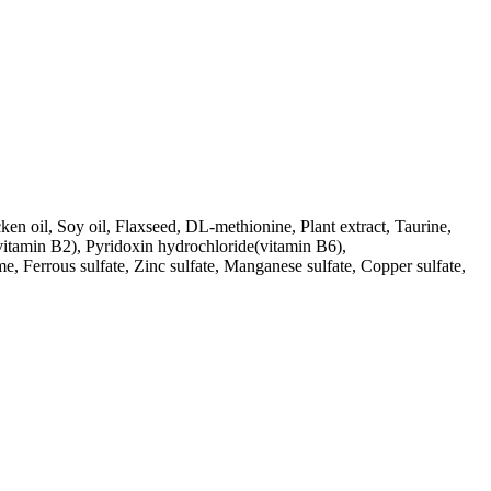
n oil, Soy oil, Flaxseed, DL-methionine, Plant extract, Taurine,
vitamin B2), Pyridoxin hydrochloride(vitamin B6),
, Ferrous sulfate, Zinc sulfate, Manganese sulfate, Copper sulfate,