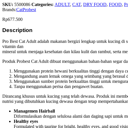
SKU:
5500086
Categories:
ADULT
,
CAT
,
DRY FOOD
,
FOOD
,
Pr
Brands:
Cat
Probest
Rp
677.500
Description
Pro Best Cat Adult adalah makanan bergizi lengkap untuk kucing di s
vitamin dan
mineral untuk menjaga kesehatan dan kilau kulit dan rambut, serta 
Produk Probest Cat Adult dibuat menggunakan bahan-bahan segar dan 
Menggunakan protein hewani berkualitas tinggi dengan daya cern
Mengandung asam lemak omega yang seimbang yang berasal da
Menggunakan sumber protein berkualitas tinggi untuk menguran
Tanpa menggunakan perisa dan pengawet buatan.
Dirancang khusus untuk kucing yang telah dewasa. Produk ini member
nutrisi yang dibutuhkan kucing dewasa dengan tetap mempertahankan ti
Managemen Hairball
Diformulasikan dengan selulosa alami dan daging sapi untuk m
Healthy eyes
Formulated with taurine for bright, healthy eyes, and good visi