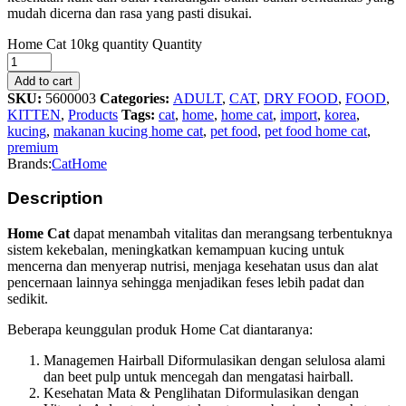
mudah dicerna dan rasa yang pasti disukai.
Home Cat 10kg quantity
Quantity
Add to cart
SKU:
5600003
Categories:
ADULT
,
CAT
,
DRY FOOD
,
FOOD
,
KITTEN
,
Products
Tags:
cat
,
home
,
home cat
,
import
,
korea
,
kucing
,
makanan kucing home cat
,
pet food
,
pet food home cat
,
premium
Brands:
Cat
Home
Description
Home Cat
dapat menambah vitalitas dan merangsang terbentuknya
sistem kekebalan, meningkatkan kemampuan kucing untuk
mencerna dan menyerap nutrisi, menjaga kesehatan usus dan alat
pencernaan lainnya sehingga menjadikan feses lebih padat dan
sedikit.
Beberapa keunggulan produk Home Cat diantaranya:
Managemen Hairball Diformulasikan dengan selulosa alami
dan beet pulp untuk mencegah dan mengatasi hairball.
Kesehatan Mata & Penglihatan Diformulasikan dengan