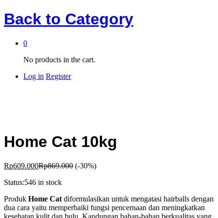
Back to
Category
0
No products in the cart.
Log in
Register
Home Cat 10kg
Rp
609.000
Rp
869.000
(-30%)
Status:
546 in stock
Produk
Home Cat
diformulasikan untuk mengatasi hairballs dengan
dua cara yaitu memperbaiki fungsi pencernaan dan meningkatkan
kesehatan kulit dan bulu. Kandungan bahan-bahan berkualitas yang