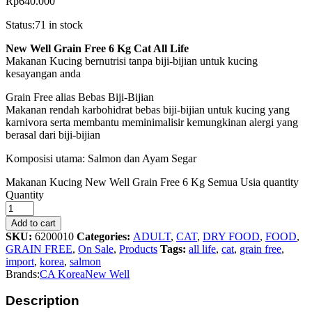
Rp
640.000
Status:
71 in stock
New Well Grain Free 6 Kg Cat All Life
Makanan Kucing bernutrisi tanpa biji-bijian untuk kucing
kesayangan anda
Grain Free alias Bebas Biji-Bijian
Makanan rendah karbohidrat bebas biji-bijian untuk kucing yang
karnivora serta membantu meminimalisir kemungkinan alergi yang
berasal dari biji-bijian
Komposisi utama: Salmon dan Ayam Segar
Makanan Kucing New Well Grain Free 6 Kg Semua Usia quantity
Quantity
Add to cart
SKU:
6200010
Categories:
ADULT
,
CAT
,
DRY FOOD
,
FOOD
,
GRAIN FREE
,
On Sale
,
Products
Tags:
all life
,
cat
,
grain free
,
import
,
korea
,
salmon
Brands:
CA Korea
New Well
Description