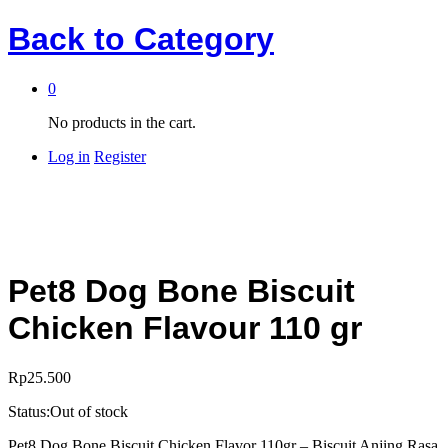
Back to
Category
0
No products in the cart.
Log in
Register
Pet8 Dog Bone Biscuit
Chicken Flavour 110 gr
Rp
25.500
Status:
Out of stock
Pet8 Dog Bone Biscuit Chicken Flavor 110gr – Biscuit Anjing Rasa