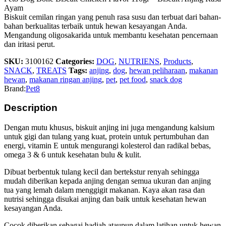
Ayam
Biskuit cemilan ringan yang penuh rasa susu dan terbuat dari bahan-
bahan berkualitas terbaik untuk hewan kesayangan Anda.
Mengandung oligosakarida untuk membantu kesehatan pencernaan
dan iritasi perut.
SKU:
3100162
Categories:
DOG
,
NUTRIENS
,
Products
,
SNACK
,
TREATS
Tags:
anjing
,
dog
,
hewan peliharaan
,
makanan
hewan
,
makanan ringan anjing
,
pet
,
pet food
,
snack dog
Brand:
Pet8
Description
Dengan mutu khusus, biskuit anjing ini juga mengandung kalsium
untuk gigi dan tulang yang kuat, protein untuk pertumbuhan dan
energi, vitamin E untuk mengurangi kolesterol dan radikal bebas,
omega 3 & 6 untuk kesehatan bulu & kulit.
Dibuat berbentuk tulang kecil dan bertekstur renyah sehingga
mudah diberikan kepada anjing dengan semua ukuran dan anjing
tua yang lemah dalam menggigit makanan. Kaya akan rasa dan
nutrisi sehingga disukai anjing dan baik untuk kesehatan hewan
kesayangan Anda.
Cocok diberikan sebagai hadiah ataupun dalam latihan untuk hewan