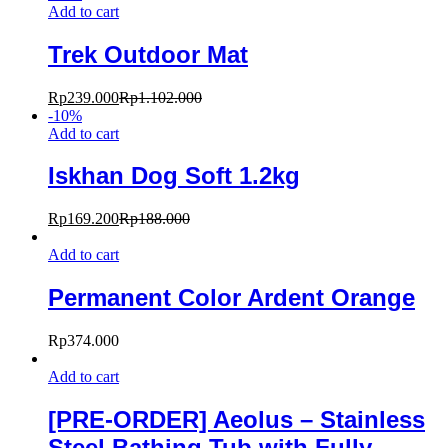
Add to cart
Trek Outdoor Mat
Rp
239.000
Rp
1.102.000
-
10
%
Add to cart
Iskhan Dog Soft 1.2kg
Rp
169.200
Rp
188.000
Add to cart
Permanent Color Ardent Orange
Rp
374.000
Add to cart
[PRE-ORDER] Aeolus – Stainless
Steel Bathing Tub with Fully