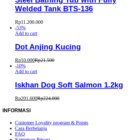
Welded Tank BTS-136
Rp
11.200.000
-
53
%
Add to cart
Dot Anjing Kucing
Rp
10.000
Rp
21.500
-
10
%
Add to cart
Iskhan Dog Soft Salmon 1.2kg
Rp
201.600
Rp
224.000
INFORMASI
Customer Loyality program & Points
Cara Berbelanja
FAQ
Ketentuan Privasi