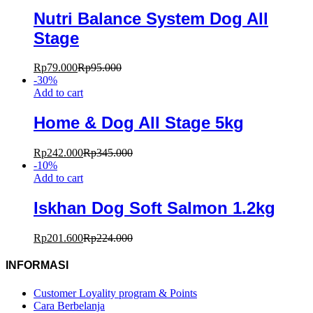
Nutri Balance System Dog All
Stage
Rp
79.000
Rp
95.000
-
30
%
Add to cart
Home & Dog All Stage 5kg
Rp
242.000
Rp
345.000
-
10
%
Add to cart
Iskhan Dog Soft Salmon 1.2kg
Rp
201.600
Rp
224.000
INFORMASI
Customer Loyality program & Points
Cara Berbelanja