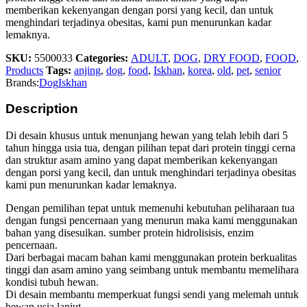
memberikan kekenyangan dengan porsi yang kecil, dan untuk
menghindari terjadinya obesitas, kami pun menurunkan kadar
lemaknya.
SKU:
5500033
Categories:
ADULT
,
DOG
,
DRY FOOD
,
FOOD
,
Products
Tags:
anjing
,
dog
,
food
,
Iskhan
,
korea
,
old
,
pet
,
senior
Brands:
Dog
Iskhan
Description
Di desain khusus untuk menunjang hewan yang telah lebih dari 5
tahun hingga usia tua, dengan pilihan tepat dari protein tinggi cerna
dan struktur asam amino yang dapat memberikan kekenyangan
dengan porsi yang kecil, dan untuk menghindari terjadinya obesitas
kami pun menurunkan kadar lemaknya.
Dengan pemilihan tepat untuk memenuhi kebutuhan peliharaan tua
dengan fungsi pencernaan yang menurun maka kami menggunakan
bahan yang disesuikan. sumber protein hidrolisisis, enzim
pencernaan.
Dari berbagai macam bahan kami menggunakan protein berkualitas
tinggi dan asam amino yang seimbang untuk membantu memelihara
kondisi tubuh hewan.
Di desain membantu memperkuat fungsi sendi yang melemah untuk
hewan usia lanjut.