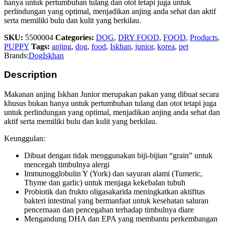
hanya untuk pertumbuhan tulang dan otot tetapi juga untuk
perlindungan yang optimal, menjadikan anjing anda sehat dan aktif
serta memiliki bulu dan kulit yang berkilau.
SKU:
5500004
Categories:
DOG
,
DRY FOOD
,
FOOD
,
Products
,
PUPPY
Tags:
anjing
,
dog
,
food
,
Iskhan
,
junior
,
korea
,
pet
Brands:
Dog
Iskhan
Description
Makanan anjing Iskhan Junior merupakan pakan yang dibuat secara
khusus bukan hanya untuk pertumbuhan tulang dan otot tetapi juga
untuk perlindungan yang optimal, menjadikan anjing anda sehat dan
aktif serta memiliki bulu dan kulit yang berkilau.
Keunggulan:
Dibuat dengan tidak menggunakan biji-bijian “grain” untuk
mencegah timbulnya alergi
Immunogglobulin Y (York) dan sayuran alami (Tumeric,
Thyme dan garlic) untuk menjaga kekebalan tubuh
Probiotik dan frukto oligasakarida meningkatkan aktifitas
bakteri intestinal yang bermanfaat untuk kesehatan saluran
pencernaan dan pencegahan terhadap timbulnya diare
Mengandung DHA dan EPA yang membantu perkembangan