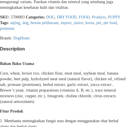
mengurangi varians. Pasokan vitamin dan mineral yang seimbang juga
meningkatkan kesehatan kulit dan vitalitas.
SKU:
5700003
Categories:
DOG
,
DRY FOOD
,
FOOD
,
Products
,
PUPPY
Tags:
anjing
,
dog
,
hewan peliharaan
,
import
,
junior
,
korea
,
pet
,
pet food
,
premium
Brands:
Dog
Home
Description
Bahan Baku Utama
Corn, wheat, brown rice, chicken flour, meat meal, soybean meal, banana
powder, beet pulp, hydrolyzed meat meal (natural flavor), chicken oil, refined
salt, protease (proteinase), herbal extract, garlic extract, yucca extract ,
Brewer’s yeast, vitamin preparations (vitamins A, B, etc.), trace mineral
mixtures (zinc, copper, etc.), fenugreek, choline chloride, citrus extracts
(natural antioxidants)
Fitur Produk
1. Membantu meningkatkan fungsi usus dengan menggunakan obat herbal
alami dan herbal alami