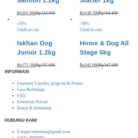
Salmon 1.2kg
Starter 1kg
Rp
201.600
Rp
224.000
Rp
148.500
Rp
164.400
-
10
%
-
30
%
Add to cart
Add to cart
Iskhan Dog
Home & Dog All
Junior 1.2kg
Stage 5kg
Rp
175.500
Rp
195.000
Rp
242.000
Rp
345.000
INFORMASI
Customer Loyality program & Points
Cara Berbelanja
FAQ
Ketentuan Privasi
Syarat & Ketentuan
HUBUNGI KAMI
sispet.indonesia@gmail.com
022-2006880