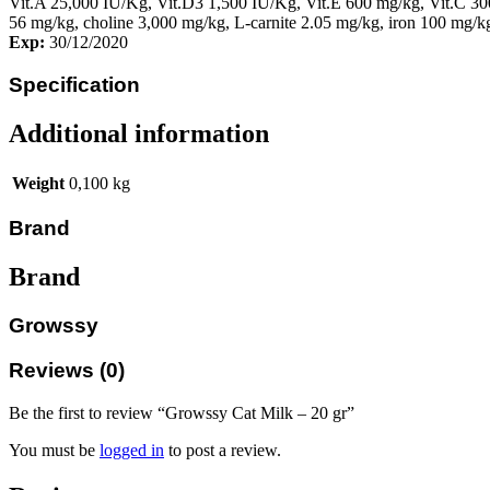
Vit.A 25,000 IU/Kg, Vit.D3 1,500 IU/Kg, Vit.E 600 mg/kg, Vit.C 300
56 mg/kg, choline 3,000 mg/kg, L-carnite 2.05 mg/kg, iron 100 mg/
Exp:
30/12/2020
Specification
Additional information
Weight
0,100 kg
Brand
Brand
Growssy
Reviews (0)
Be the first to review “Growssy Cat Milk – 20 gr”
You must be
logged in
to post a review.