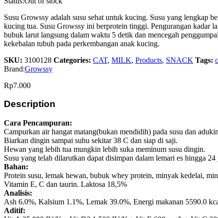
Status:
Out of stock
Susu Growssy adalah susu sehat untuk kucing. Susu yang lengkap be
kucing tua. Susu Growssy ini berprotein tinggi. Pengurangan kadar
bubuk larut langsung dalam waktu 5 detik dan mencegah penggumpal
kekebalan tubuh pada perkembangan anak kucing.
SKU:
3100128
Categories:
CAT
,
MILK
,
Products
,
SNACK
Tags:
c
Brand:
Growssy
Rp
7.000
Description
Cara Pencampuran:
Campurkan air hangat matang(bukan mendidih) pada susu dan adukin 
Biarkan dingin sampai suhu sekitar 38 C dan siap di saji.
Hewan yang lebih tua mungkin lebih suka meminum susu dingin.
Susu yang telah dilarutkan dapat disimpan dalam lemari es hingga 24 
Bahan:
Protein susu, lemak hewan, bubuk whey protein, minyak kedelai, mi
Vitamin E, C dan taurin. Laktosa 18,5%
Analisis:
Ash 6.0%, Kalsium 1.1%, Lemak 39.0%, Energi makanan 5590.0 kca
Aditif: