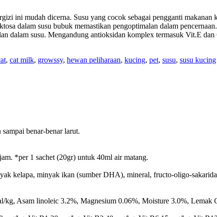
rgizi ini mudah dicerna. Susu yang cocok sebagai pengganti makanan 
 laktosa dalam susu bubuk memastikan pengoptimalan dalam pencernaan
an dalam susu. Mengandung antioksidan komplex termasuk Vit.E dan C
at
,
cat milk
,
growssy
,
hewan peliharaan
,
kucing
,
pet
,
susu
,
susu kucing
sampai benar-benar larut.
jam. *per 1 sachet (20gr) untuk 40ml air matang.
nyak kelapa, minyak ikan (sumber DHA), mineral, fructo-oligo-sakar
l/kg, Asam linoleic 3.2%, Magnesium 0.06%, Moisture 3.0%, Lemak