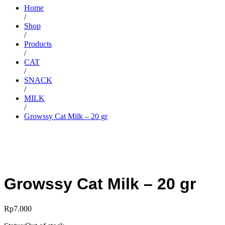
Home
/
Shop
/
Products
/
CAT
/
SNACK
/
MILK
/
Growssy Cat Milk – 20 gr
Growssy Cat Milk – 20 gr
Rp
7.000