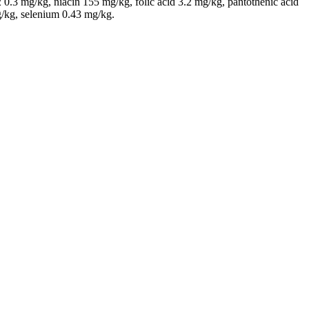
.3 mg/kg, niacin 155 mg/kg, folic acid 3.2 mg/kg, pantothenic acid
/kg, selenium 0.43 mg/kg.