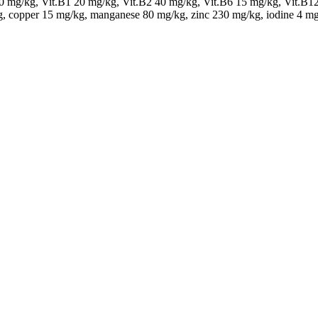
 mg/kg, Vit.B1 20 mg/kg, Vit.B2 40 mg/kg, Vit.B6 15 mg/kg, Vit.B12 0
kg, copper 15 mg/kg, manganese 80 mg/kg, zinc 230 mg/kg, iodine 4 mg