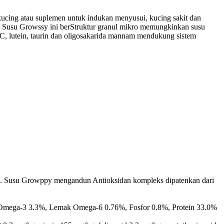
kucing atau suplemen untuk indukan menyusui, kucing sakit dan
. Susu Growssy ini berStruktur granul mikro memungkinkan susu
, lutein, taurin dan oligosakarida mannam mendukung sistem
ida. Susu Growppy mengandun Antioksidan kompleks dipatenkan dari
 Omega-3 3.3%, Lemak Omega-6 0.76%, Fosfor 0.8%, Protein 33.0%