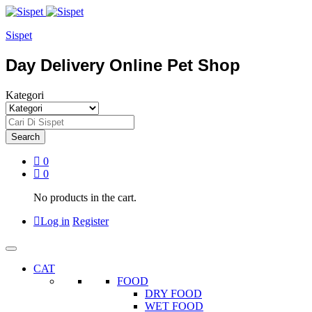
Sispet
Day Delivery Online Pet Shop
Kategori
Search
0
0
No products in the cart.
Log in
Register
CAT
FOOD
DRY FOOD
WET FOOD