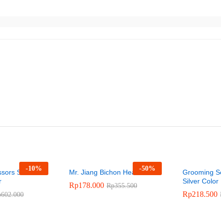
-
10
%
-
50
%
sors Set –
Mr. Jiang Bichon Head Model
Grooming Sc
r
Silver Color
Rp
178.000
Rp
355.500
Rp
218.500
p
602.000