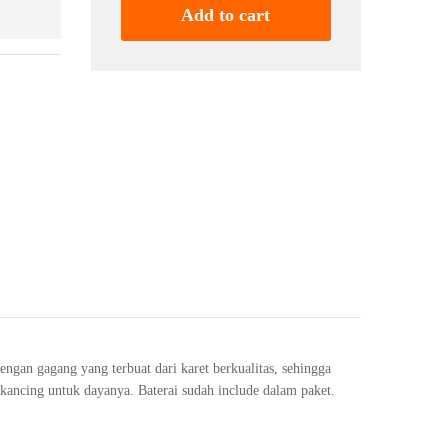
LED/
Add to cart
Gunting
Kuku
Anjing
Kucing
quantity
n gagang yang terbuat dari karet berkualitas, sehingga
ncing untuk dayanya. Baterai sudah include dalam paket.