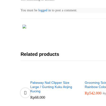
You must be
logged in
to post a comment.
Related products
Pakeway Nail Clipper Size
Grooming Scis
Large / Gunting Kuku Anjing
Rainbow Colo
Kucing
Rp
542.000
R
Rp
68.000