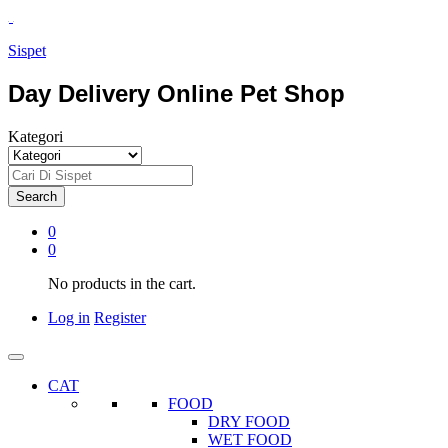
Sispet
Day Delivery Online Pet Shop
Kategori
Search
0
0
No products in the cart.
Log in
Register
CAT
FOOD
DRY FOOD
WET FOOD