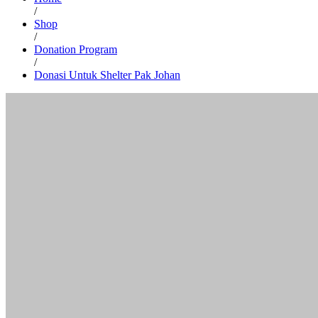
/
Shop
/
Donation Program
/
Donasi Untuk Shelter Pak Johan