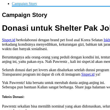
Campaign Story
Campaign Story
Donasi untuk Shelter Pak J
Sispet.id
berkolaborasi dengan brand pet food asal Korea Selatan
Isk
terkadang kondisinya menyedihkan, kekurangan gizi, bahkan tak jar
waktu dan banyak sosialisasi.
Beruntungnya ada orang-orang yang peduli dengan kondisi ini, tentuny
anjing ini, yaitu pakan-nya. Nah Pawrentz , kali ini sispet.id akan m
Seluruh donasi dari pet lovers akan disalurkan setelah durasi program 
Transparansi program ini dapar di cek di instagram
Sispet.id
ya!
Yuk Pawrentz! kita bersatu untuk merubah dunia anjing-anjing ini.
Seberapa pun bantuan Kalian sangat berharga. Share juga halaman we
Teknis Donasi:
Pawrentz sekalian bisa memilih nominal yang akan didonasikan, selu