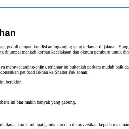
ohan
han
, peduli dengan kondisi anjing-anjing yang terlantar di jalanan. Sung
ang dijumpai menjadi korban kecelakaan dan oknum pemburu untuk dim
a merawat anjing-anjing terlantar ini bukanlah perkara mudah baik dar
endonasikan pet food Iskhan ke Shelter Pak Johan.
ini berakhir.
bsite ini biar makin banyak yang gabung.
ruh dana akan kami lipat ganda kan dan dikonversikan kepada makanan 