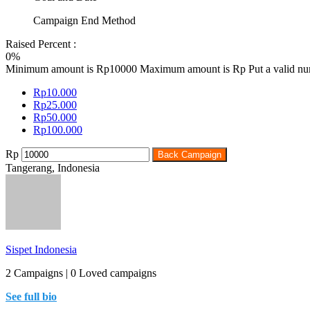
Campaign End Method
Raised Percent :
0%
Minimum amount is Rp10000
Maximum amount is Rp
Put a valid n
Rp
10.000
Rp
25.000
Rp
50.000
Rp
100.000
Rp
Back Campaign
Tangerang, Indonesia
Sispet Indonesia
2 Campaigns | 0 Loved campaigns
See full bio