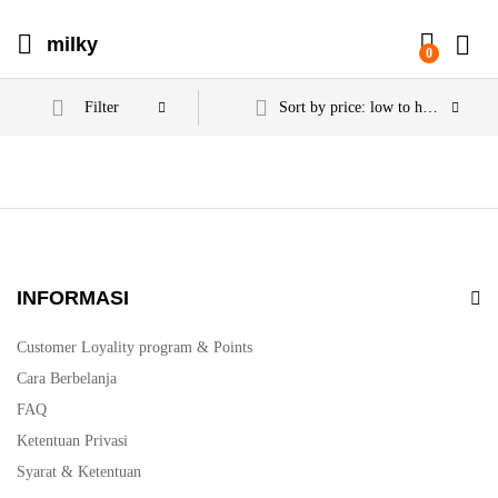
milky
0
Filter
Sort by price: low to high
INFORMASI
Customer Loyality program & Points
Cara Berbelanja
FAQ
Ketentuan Privasi
Syarat & Ketentuan