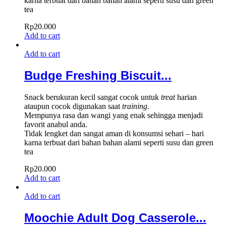
karna terbuat dari bahan bahan alami seperti susu dan green
tea
Rp
20.000
Add to cart
Add to cart
Budge Freshing Biscuit...
Snack berukuran kecil sangat cocok untuk
treat
harian
ataupun cocok digunakan saat
training
.
Mempunya rasa dan wangi yang enak sehingga menjadi
favorit anabul anda.
Tidak lengket dan sangat aman di konsumsi sehari – hari
karna terbuat dari bahan bahan alami seperti susu dan green
tea
Rp
20.000
Add to cart
Add to cart
Moochie Adult Dog Casserole...