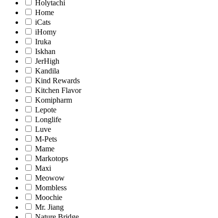
Holytachi
Home
iCats
iHomy
Iruka
Iskhan
JerHigh
Kandila
Kind Rewards
Kitchen Flavor
Komipharm
Lepote
Longlife
Luve
M-Pets
Mame
Markotops
Maxi
Meowow
Mombless
Moochie
Mr. Jiang
Nature Bridge