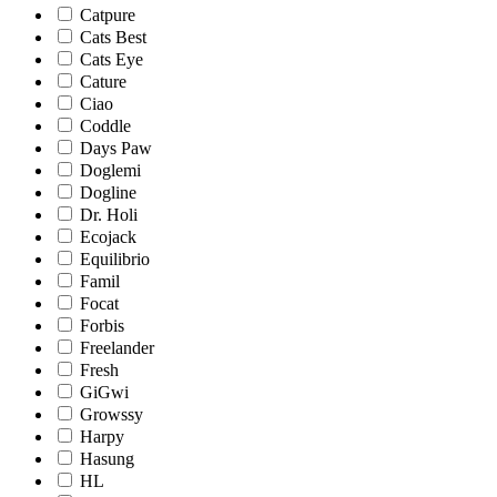
Catpure
Cats Best
Cats Eye
Cature
Ciao
Coddle
Days Paw
Doglemi
Dogline
Dr. Holi
Ecojack
Equilibrio
Famil
Focat
Forbis
Freelander
Fresh
GiGwi
Growssy
Harpy
Hasung
HL