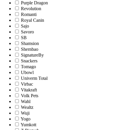
Purple Dragon
Revolution
Romanti
Royal Canin
Sajo
Savoro
SB
Shamsion
Shernbao
SignatureBy
Snackers
Tomago
Ubowl
Univerm Total
Virbac
Vitakraft
Volk Pets
Wahl
Wealtz
Wuji
Yogo
Yumkott