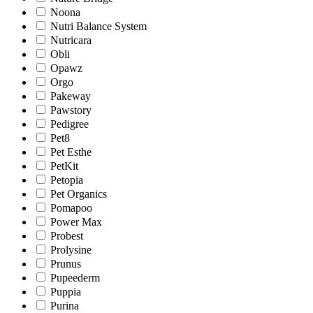
Noona
Nutri Balance System
Nutricara
Obli
Opawz
Orgo
Pakeway
Pawstory
Pedigree
Pet8
Pet Esthe
PetKit
Petopia
Pet Organics
Pomapoo
Power Max
Probest
Prolysine
Prunus
Pupeederm
Puppia
Purina